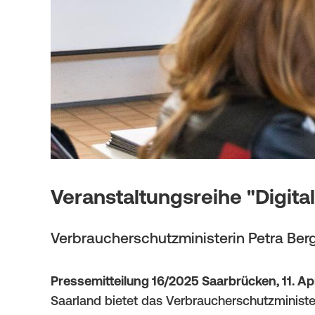
i
t
g
i
a
o
t
n
i
o
n
Veranstaltungsreihe "Digita
Verbraucherschutzministerin Petra Ber
Pressemitteilung 16/2025 Saarbrücken, 11. Ap
Saarland bietet das Verbraucherschutzminist