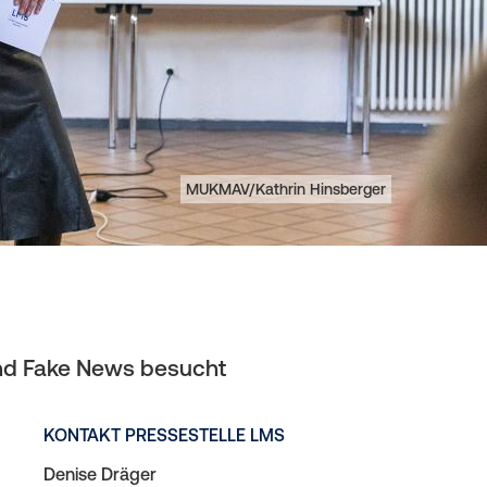
Eigentümer
MUKMAV/Kathrin Hinsberger
und Fake News besucht
KONTAKT PRESSESTELLE LMS
Denise Dräger