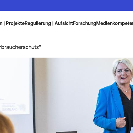
 | Projekte
Regulierung | Aufsicht
Forschung
Medienkompete
erbraucherschutz"