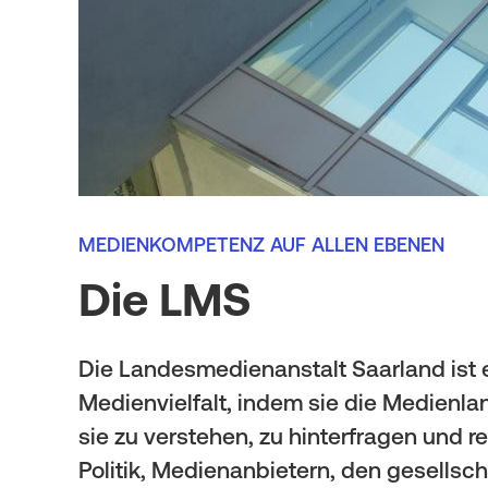
t
i
o
n
MEDIENKOMPETENZ AUF ALLEN EBENEN
Die LMS
Die Landesmedienanstalt Saarland ist e
Medienvielfalt, indem sie die Medienla
sie zu verstehen, zu hinterfragen und 
Politik, Medienanbietern, den gesellsc